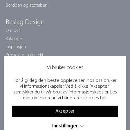
Bordben og støtteben
Beslag Design
Om oss
Kataloger
Inspirasjon
Prosjekt och arkitekt
Pleieinstruksjoner
Vi bruker cookies
Jobb med oss
Samarbeidspartnere
For å gi deg den beste opplevelsen hos oss bruker
vi informasjonskapsler. Ved å klikke "Aksepter"
Bildebank og presse
samtykker du til vår bruk av informasjonskapsler. Les
Bli forhandler
mer om hvordan vi håndterer
cookies her
.
Konkurransevilkår
Aksepter
Personvernregler
Innstillinger
Nyhetsbrev