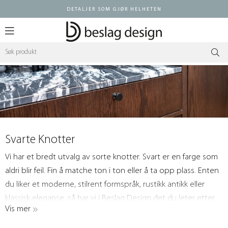
DETALJER SOM GJØR HELHETEN
Logg inn
Svarte Knotter
Vi har et bredt utvalg av sorte knotter. Svart er en farge som
aldri blir feil. Fin å matche ton i ton eller å ta opp plass. Enten
du liker et moderne, stilrent formspråk, rustikk antikk eller
klassisk eleganse, så har vi i Beslag Design det du leter etter.
Vis mer
Match gjerne våre sorte knotter med våre håndtak og