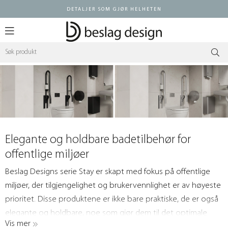
DETALJER SOM GJØR HELHETEN
Logg inn
Elegante og holdbare badetilbehør for
offentlige miljøer
Beslag Designs serie Stay er skapt med fokus på offentlige
miljøer, der tilgjengelighet og brukervennlighet er av høyeste
prioritet. Disse produktene er ikke bare praktiske, de er også
elegante og holdbare, noe som gjør dem til det optimale
Vis mer
valget for offentlige bademiljøer. Serien inkluderer blant