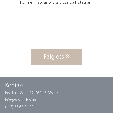
For mer inspirasjon, følg oss på Instagram!
Følg oss
Kontakt
Inre kustvägen 32,
269 43 Båstad
info@beslagdesign.se
(+47) 35 68 84 00