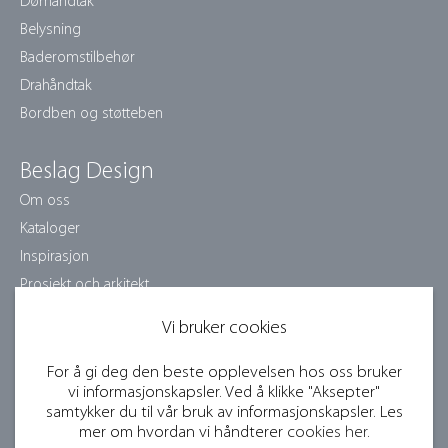
Dørhåndtak
Belysning
Baderomstilbehør
Drahåndtak
Bordben og støtteben
Beslag Design
Om oss
Kataloger
Inspirasjon
Prosjekt och arkitekt
Pleieinstruksjoner
Vi bruker cookies
Jobb med oss
Samarbeidspartnere
For å gi deg den beste opplevelsen hos oss bruker
vi informasjonskapsler. Ved å klikke "Aksepter"
Bildebank og presse
samtykker du til vår bruk av informasjonskapsler. Les
Bli forhandler
mer om hvordan vi håndterer
cookies her
.