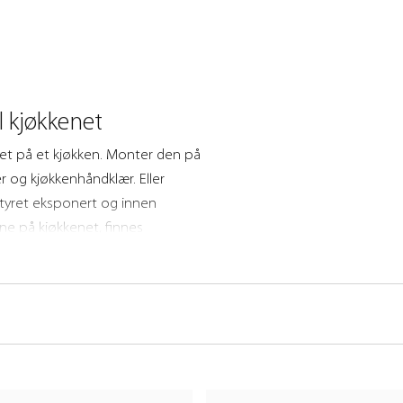
l kjøkkenet
het på et kjøkken. Monter den på
 og kjøkkenhåndklær. Eller
styret eksponert og innen
ne på kjøkkenet, finnes
essing, matt sort og børstet
taljer du vil ha nær hånden i en
aterialer som varer. Velg fra vårt
ssettet.