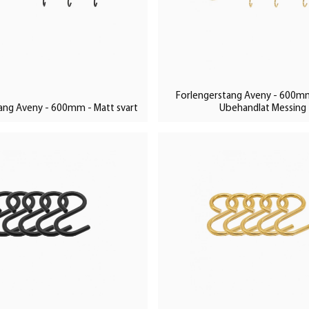
for å ta opp plass på benkeplaten,
 ønsker å vise frem. Aveny er
g kjøkkenhåndklær du vil ha like
Forlengerstang Aveny - 600mm
ang Aveny - 600mm - Matt svart
Ubehandlat Messing