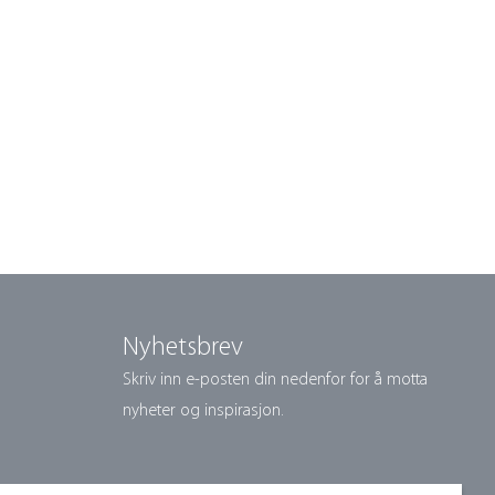
Nyhetsbrev
Skriv inn e-posten din nedenfor for å motta
nyheter og inspirasjon.