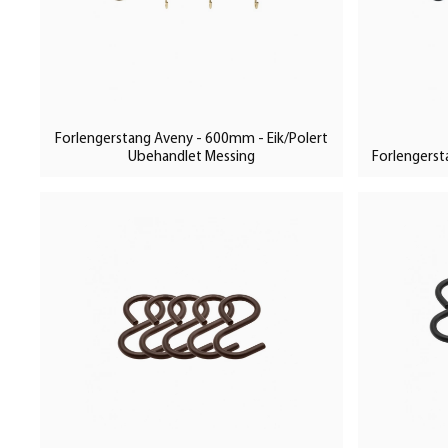
perfekt for å skape et vakkert og praktisk kjøkken. I stedet 
frigjør du plass ved å henge opp de dekorative detaljene du
også perfekt for oppbevaring av kjøkkenutstyr, grytekluter o
ved hånden. En tidløs, vakker og praktisk detalj.
Forlengerstang Aveny - 600mm - Eik/Polert
Ubehandlet Messing
Forlengerst