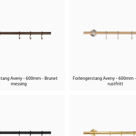
ldes vakkert og oksidere til en
erflaten, så pusser du den en
elige, og du kan lage ditt eget
kroker er tilgjengelige om
dre produkter laget av
Bolmen
,
Knopp 24466
eller
Knopp
stang Aveny - 600mm - Brunet
Forlengerstang Aveny - 600mm - 
messing
rustfritt
forlengelsessettet. Leveres med
så mulig å kjøpe ekstra kroker.
kenet
jerne foran. Oppbevaring Aveny er