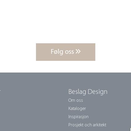
Følg oss
r
Beslag Design
Om oss
Kataloger
Inspirasjon
Prosjekt och arkitekt