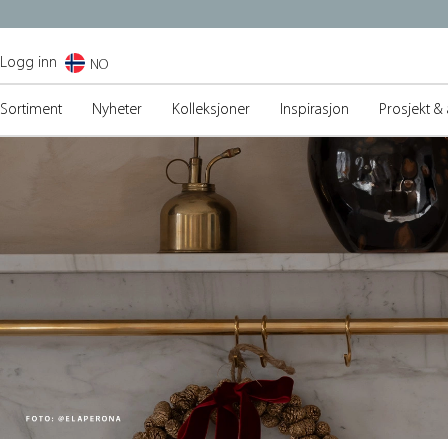
Logg inn
NO
Sortiment
Nyheter
Kolleksjoner
Inspirasjon
Prosjekt & 