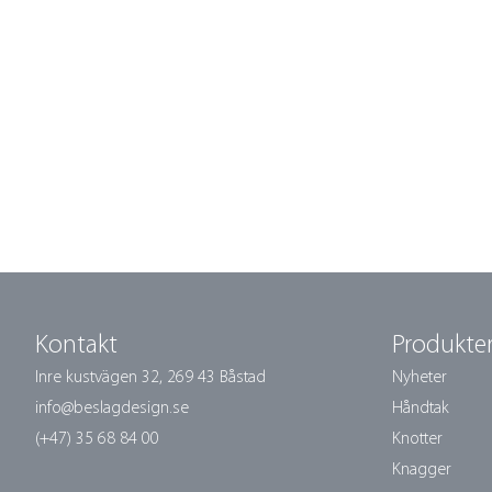
Kontakt
Produkte
Inre kustvägen 32,
269 43 Båstad
Nyheter
info@beslagdesign.se
Håndtak
(+47) 35 68 84 00
Knotter
Knagger