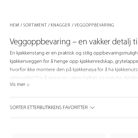
HEM
SORTIMENT
KNAGGER
VEGGOPPBEVARING
Veggoppbevaring – en vakker detalj ti
En kjøkkenstang er en praktisk og stilig oppbevaringsmulig
kjøkkenveggen for å henge opp kjøkkenredskap, grytelapper
hvorfor ikke montere den på kjøkkenøya for å ha kjøkkenut
rekkevidde? For å skape en vakker helhet og matche detalje
Vis mer
kjøkkenrekkverk Aveny i tre utførelser; polert ubehandlet m
rustfritt.
SORTER ETTER
BUTIKKENS FAVORITTER
Aveny skaper orden blant kjøkkenredskaper og dekorative de
enkel skandinavisk design. En tidløs detalj laget av robuste m
komplette sett eller lag ditt helt eget system med utvidelse