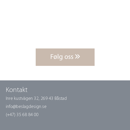
Følg oss
Kontakt
Inre kustvägen 32,
269 43 Båstad
info@beslagdesign.se
(+47) 35 68 84 00