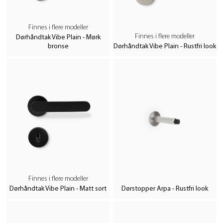
dørstoppere og tilbehør som nøkkelskilt og toalettlås. Våre
populære dørhåndtak Helix og Tavira er tilgjengelige i flere
Finnes i flere modeller
forskjellige varianter, og har også en returfjær-funksjon som
Finnes i flere modeller
Dørhåndtak Vibe Plain - Mørk
mange setter pris på. Alle våre håndtak leveres med
bronse
Dørhåndtak Vibe Plain - Rustfri look
nøkkelskilt og komplett monteringssett, med detaljerte
beskrivelser for hvordan man bytter og monterer dørhåndtak.
Beslag Design har vært en ledende produsent og designer av
håndtak siden 1972. Vi samarbeider med internasjonalt
anerkjente designere for å utvikle nye produkter og holder
oss alltid oppdatert på de siste trendene og nye stiler.
Utforsk vårt brede utvalg av dørhåndtak til alle rom hos
Beslag Design.
Finnes i flere modeller
Dørhåndtak Vibe Plain - Matt sort
Dørstopper Arpa - Rustfri look