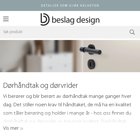
DETALJER SOM GJØR HELHETEN
Logg inn
Dørhåndtak og dørvrider
Vi berører og blir berørt av dørhåndtak mange ganger hver
dag. Det stiller noen krav til håndtaket, de må ha en kvalitet
som tåler berøring og holder i mange år - hos oss finner du
dørhåndtak og dørvrider av høyeste kvalitet. Dørhåndtak
Vis mer
som passer til ditt hjem eller prosjekt og gjenspeiler din
personlighet. Moderne, klassisk eller i en funksjonell stil - vi har