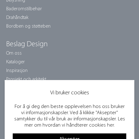
Belysning
Baderomstilbehør
Drahåndtak
Bordben og støtteben
Beslag Design
Om oss
Kataloger
Inspirasjon
Prosjekt och arkitekt
Pleieinstruksjoner
Vi bruker cookies
Jobb med oss
Samarbeidspartnere
For å gi deg den beste opplevelsen hos oss bruker
vi informasjonskapsler. Ved å klikke "Aksepter"
Bildebank og presse
samtykker du til vår bruk av informasjonskapsler. Les
Bli forhandler
mer om hvordan vi håndterer
cookies her
.
Konkurransevilkår