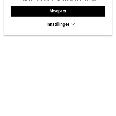
Aksepter
Innstillinger
Kontakt
Inre kustvägen 32,
269 43 Båstad
info@beslagdesign.se
(+47) 35 68 84 00
Kundeservice åpningstider
Mandag–torsdag: 8:00–16:30