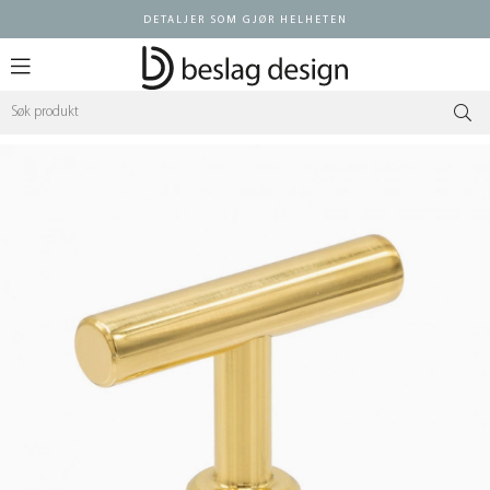
DETALJER SOM GJØR HELHETEN
Logg inn