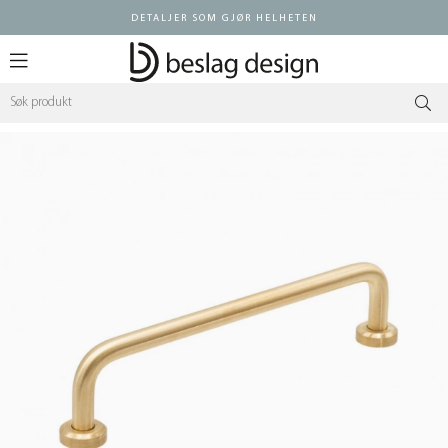
DETALJER SOM GJØR HELHETEN
Logg inn