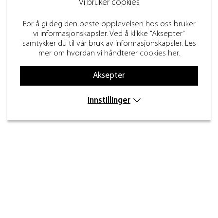
Vi bruker cookies
For å gi deg den beste opplevelsen hos oss bruker
vi informasjonskapsler. Ved å klikke "Aksepter"
samtykker du til vår bruk av informasjonskapsler. Les
mer om hvordan vi håndterer
cookies her
.
Aksepter
Innstillinger
Kontakt
Inre kustvägen 32,
269 43 Båstad
info@beslagdesign.se