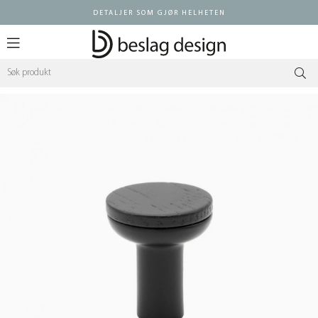
DETALJER SOM GJØR HELHETEN
Logg inn