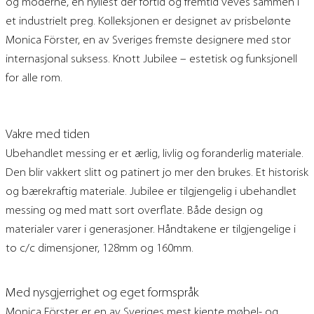
og moderne, en hyllest der fortid og fremtid veves sammen i
et industrielt preg. Kolleksjonen er designet av prisbelønte
Monica Förster, en av Sveriges fremste designere med stor
internasjonal suksess. Knott Jubilee – estetisk og funksjonell
for alle rom.
Vakre med tiden
Ubehandlet messing er et ærlig, livlig og foranderlig materiale.
Den blir vakkert slitt og patinert jo mer den brukes. Et historisk
og bærekraftig materiale. Jubilee er tilgjengelig i ubehandlet
messing og med matt sort overflate. Både design og
materialer varer i generasjoner. Håndtakene er tilgjengelige i
to c/c dimensjoner, 128mm og 160mm.
Med nysgjerrighet og eget formspråk
Monica Förster er en av Sveriges mest kjente møbel- og