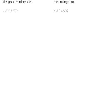
designer i verdensklas...
med mange sto...
LÄS MER
LÄS MER