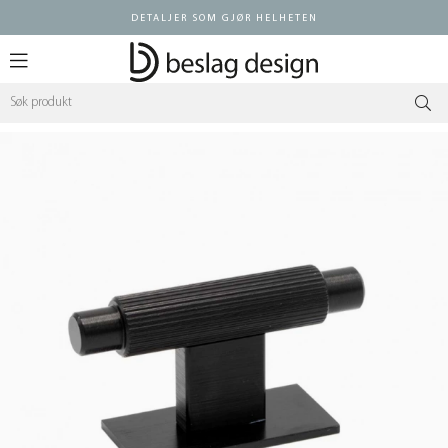
DETALJER SOM GJØR HELHETEN
Logg inn