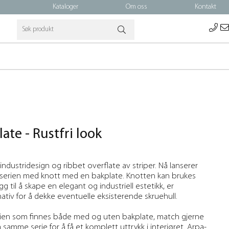
Kataloger
Om oss
Kontakt
ate - Rustfri look
ndustridesign og ribbet overflate av striper. Nå lanserer
serien med knott med en bakplate. Knotten kan brukes
gg til å skape en elegant og industriell estetikk, er
ativ for å dekke eventuelle eksisterende skruehull.
rien som finnes både med og uten bakplate, match gjerne
amme serie for å få et komplett uttrykk i interiøret. Arpa-