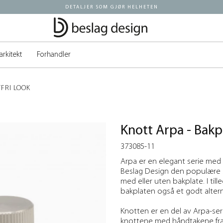
DETALJER SOM GJØR HELHETEN
arkitekt
Forhandler
TFRI LOOK
Knott Arpa - Bakpl
373085-11
Arpa er en elegant serie med i
Beslag Design den populære 
med eller uten bakplate. I tille
bakplaten også et godt altern
Knotten er en del av Arpa-se
knottene med håndtakene fra s