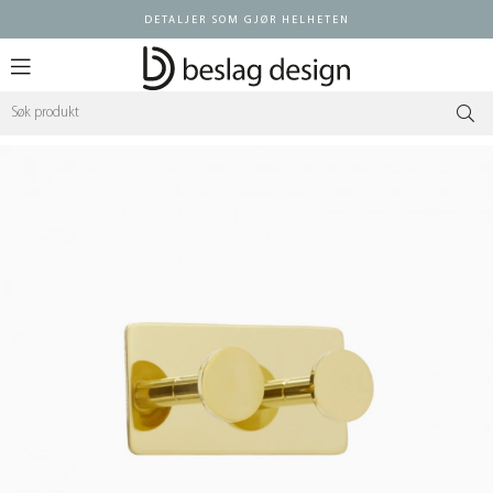
DETALJER SOM GJØR HELHETEN
Logg inn