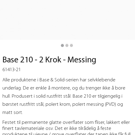
Base 210 - 2 Krok - Messing
61413-21
Alle produktene i Base & Solid-serien har selvklebende
underlag. De er enkle å montere, og du trenger ikke å bore
hull. Produsert i solid rustfritt stål. Base 210 er tilgjengelig i
børstet rustfritt stål, polert krom, polert messing (PVD) og
matt sort.
Festet til permanente glatte overflater som fliser, lakkert eller
finert tavlemateriale osv. Det er ikke tilrådelig å feste
produktene til ujevne / grove overflater der tapen ikke får full