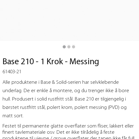
Base 210 - 1 Krok - Messing
61403-21
Alle produktene i Base & Solid-serien har selvklebende
underlag. De er enkle å montere, og du trenger ikke å bore
hull. Produsert i solid rustfritt stål. Base 210 er tilgjengelig i
børstet rustfritt stål, polert krom, polert messing (PVD) og
matt sort.
Festet til permanente glatte overflater som fliser, lakkert eller
finert tavlemateriale osv. Det er ikke tilrådelig å feste
produktene til ujevne / grove overflater der tapen ikke får full