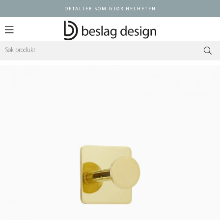
DETALJER SOM GJØR HELHETEN
Logg inn