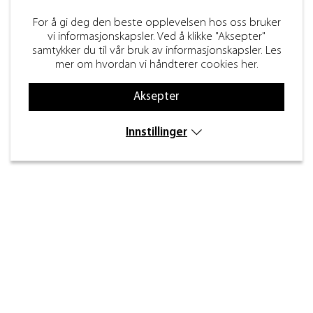
For å gi deg den beste opplevelsen hos oss bruker
vi informasjonskapsler. Ved å klikke "Aksepter"
samtykker du til vår bruk av informasjonskapsler. Les
mer om hvordan vi håndterer
cookies her
.
Aksepter
Innstillinger
Kontakt
Inre kustvägen 32,
269 43 Båstad
info@beslagdesign.se
(+47) 35 68 84 00