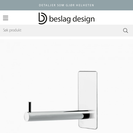
DETALJER SOM GJØR HELHETEN
Logg inn