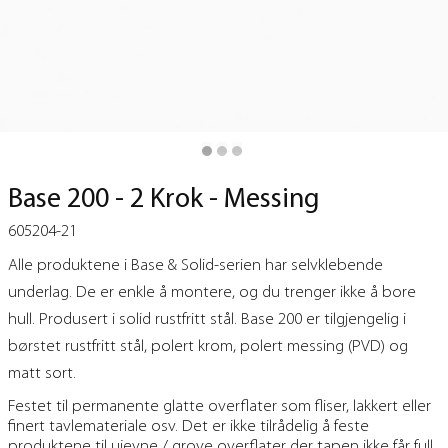
Base 200 - 2 Krok - Messing
605204-21
Alle produktene i Base & Solid-serien har selvklebende
underlag. De er enkle å montere, og du trenger ikke å bore
hull. Produsert i solid rustfritt stål. Base 200 er tilgjengelig i
børstet rustfritt stål, polert krom, polert messing (PVD) og
matt sort.
Festet til permanente glatte overflater som fliser, lakkert eller
finert tavlemateriale osv. Det er ikke tilrådelig å feste
produktene til ujevne / grove overflater der tapen ikke får full