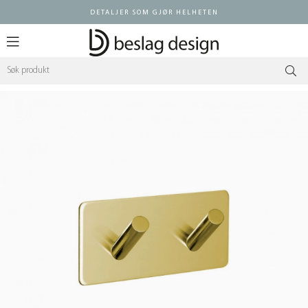
DETALJER SOM GJØR HELHETEN
Logg inn