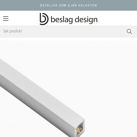
DETALJER SOM GJØR HELHETEN
Logg inn