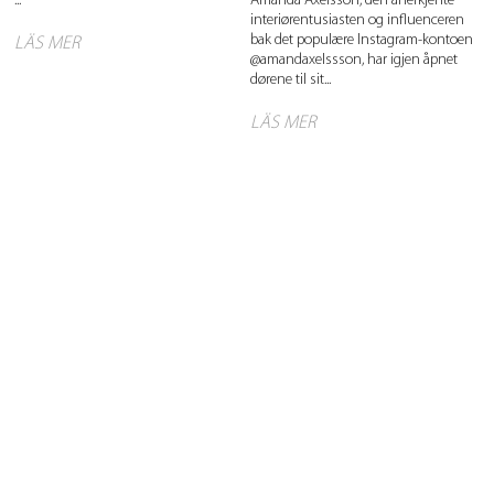
...
Amanda Axelsson, den anerkjente
interiørentusiasten og influenceren
bak det populære Instagram-kontoen
LÄS MER
@amandaxelssson, har igjen åpnet
dørene til sit...
LÄS MER