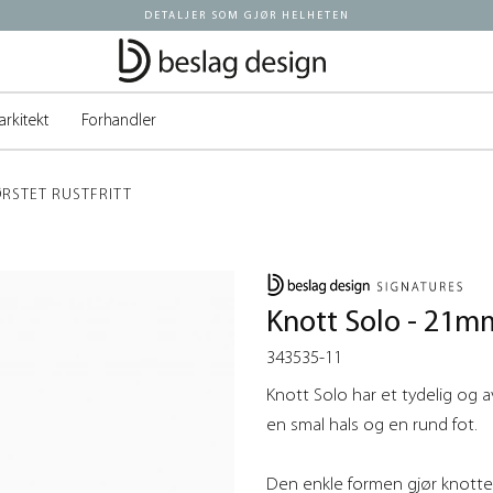
DETALJER SOM GJØR HELHETEN
arkitekt
Forhandler
ØRSTET RUSTFRITT
Knott Solo - 21mm 
343535-11
Knott Solo har et tydelig og
en smal hals og en rund fot.
Den enkle formen gjør knotten 