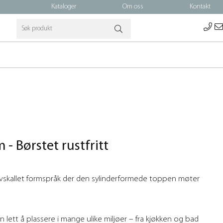
Kataloger
Om oss
Kontakt
- Børstet rustfritt
 avskallet formspråk der den sylinderformede toppen møter
lett å plassere i mange ulike miljøer – fra kjøkken og bad