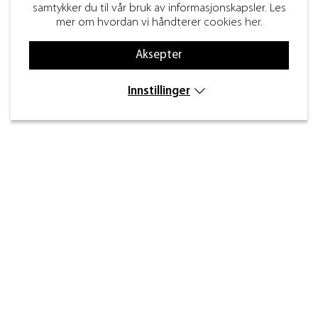
samtykker du til vår bruk av informasjonskapsler. Les
mer om hvordan vi håndterer
cookies her
.
Aksepter
Innstillinger
Kontakt
Inre kustvägen 32,
269 43 Båstad
info@beslagdesign.se
(+47) 35 68 84 00
Kundeservice åpningstider