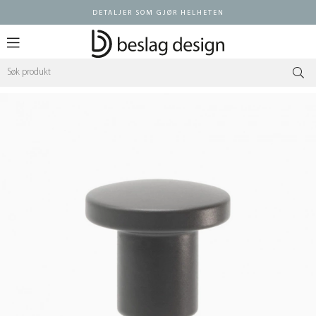
DETALJER SOM GJØR HELHETEN
Logg inn