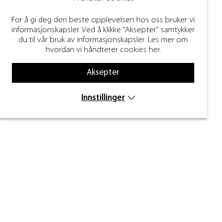
For å gi deg den beste opplevelsen hos oss bruker vi
informasjonskapsler. Ved å klikke "Aksepter" samtykker
du til vår bruk av informasjonskapsler. Les mer om
hvordan vi håndterer
cookies her
.
Aksepter
Innstillinger
Nyhetsbrev
Skriv inn e-posten din nedenfor for å motta
nyheter og inspirasjon.