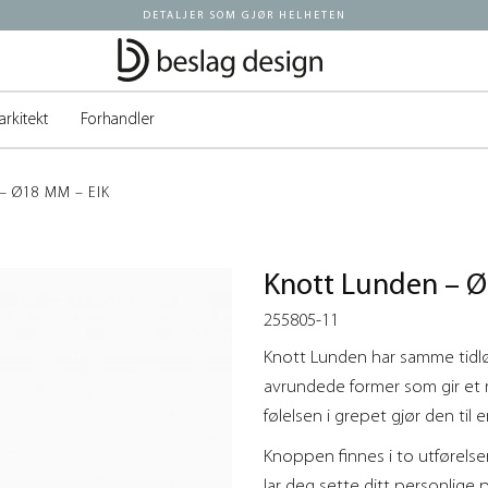
DETALJER SOM GJØR HELHETEN
arkitekt
Forhandler
– Ø18 MM – EIK
Knott Lunden – Ø
255805-11
Knott Lunden har samme tidl
avrundede former som gir et 
følelsen i grepet gjør den til 
Knoppen finnes i to utførelse
lar deg sette ditt personlige