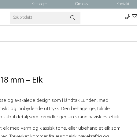
Kataloger
Om oss
Kontakt
18 mm – Eik
øse og avskalede design som Håndtak Lunden, med
mykt og innbydende uttrykk. Den behagelige, taktile
en subtil detalj som formidler genuin skandinavisk estetikk.
r: eik med varm og klassisk tone, eller ubehandlet eik som
 preg. Treverket kommer fra europeisk bærekraftig og