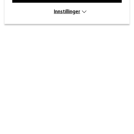
Innstillinger
Kontakt
Inre kustvägen 32,
269 43 Båstad
info@beslagdesign.se
(+47) 35 68 84 00
Kundeservice åpningstider
Mandag–torsdag: 8:00–16:30
Fredag: 8:00–14:30