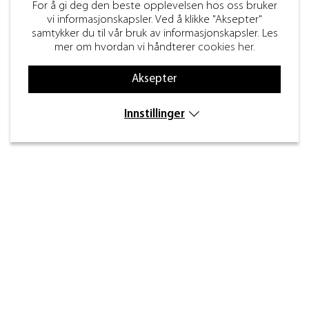
For å gi deg den beste opplevelsen hos oss bruker
vi informasjonskapsler. Ved å klikke "Aksepter"
samtykker du til vår bruk av informasjonskapsler. Les
mer om hvordan vi håndterer
cookies her
.
Aksepter
Innstillinger
Kontakt
Inre kustvägen 32,
269 43 Båstad
info@beslagdesign.se
(+47) 35 68 84 00