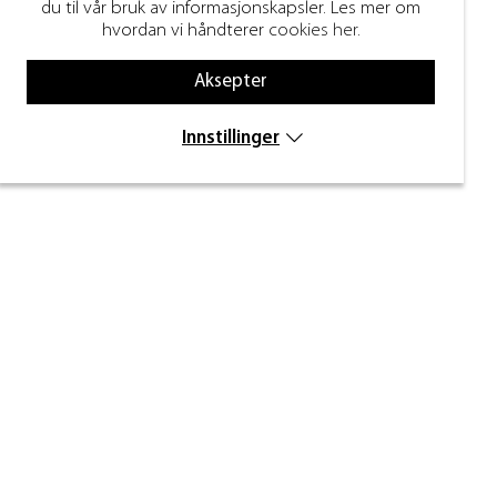
du til vår bruk av informasjonskapsler. Les mer om
hvordan vi håndterer
cookies her
.
Aksepter
Innstillinger
Nyhetsbrev
Skriv inn e-posten din nedenfor for å motta
nyheter og inspirasjon.