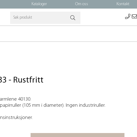
Kataloger
Om oss
Kontakt
3 - Rustfritt
 armlene 40130.
pirruller (105 mm i diameter). Ingen industriruller.
onsinstruksjoner.