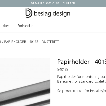
DETALJER SOM GJØR HELHETEN
arkitekt
Forhandler
R
PAPIRHOLDER - 40133 - RUSTFRITT
Papirholder - 4013
840133
Papirholder for montering på
Beregnet for standard toalettpa
Se produktarket for installasj