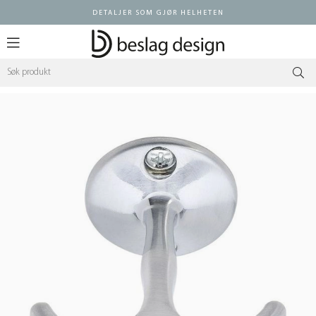
DETALJER SOM GJØR HELHETEN
Logg inn