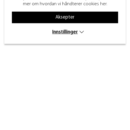
mer om hvordan vi håndterer
cookies her
.
Aksepter
Innstillinger
Kontakt
Inre kustvägen 32,
269 43 Båstad
info@beslagdesign.se
(+47) 35 68 84 00
Kundeservice åpningstider