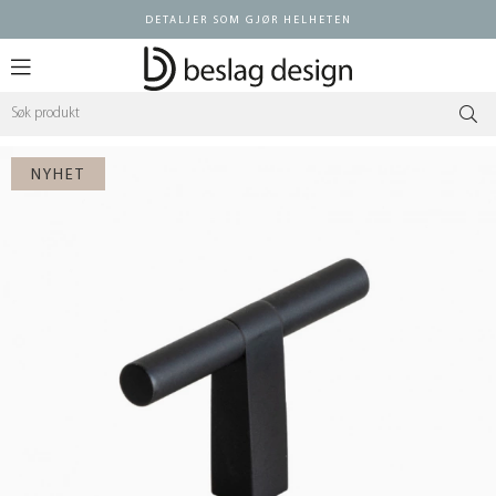
DETALJER SOM GJØR HELHETEN
Logg inn