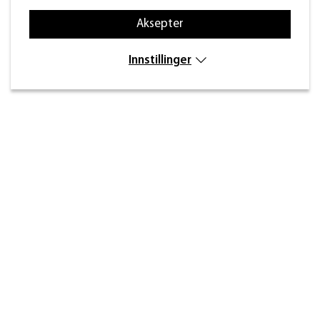
Aksepter
Innstillinger
Kontakt
Inre kustvägen 32,
269 43 Båstad
info@beslagdesign.se
(+47) 35 68 84 00
Kundeservice åpningstider
Mandag–torsdag: 8:00–16:30