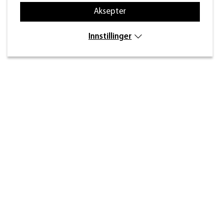
Aksepter
Innstillinger
Kontakt
Inre kustvägen 32,
269 43 Båstad
info@beslagdesign.se
(+47) 35 68 84 00
Kundeservice åpningstider
Mandag–torsdag: 8:00–16:30
Fredag: 8:00–14:30