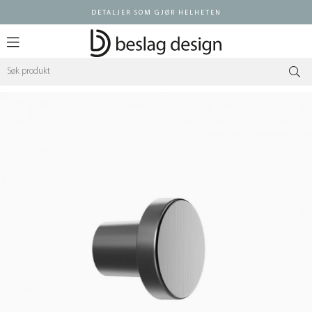
DETALJER SOM GJØR HELHETEN
Logg inn