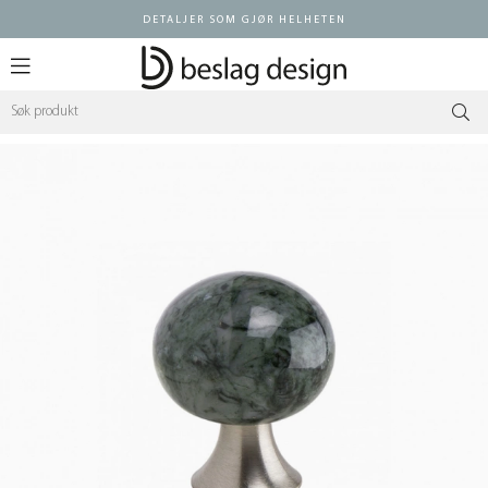
DETALJER SOM GJØR HELHETEN
Logg inn