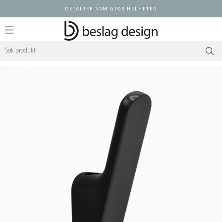
DETALJER SOM GJØR HELHETEN
Logg inn