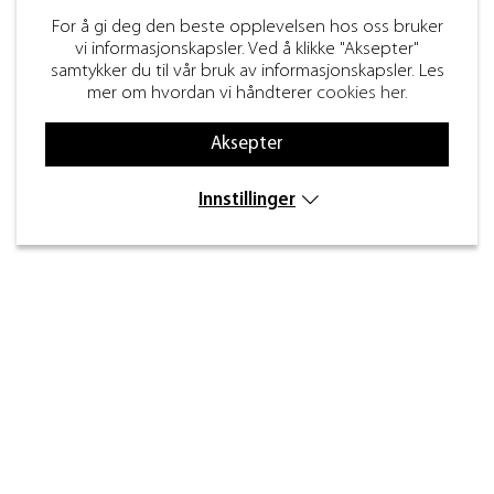
For å gi deg den beste opplevelsen hos oss bruker
vi informasjonskapsler. Ved å klikke "Aksepter"
samtykker du til vår bruk av informasjonskapsler. Les
mer om hvordan vi håndterer
cookies her
.
Aksepter
Innstillinger
Kontakt
Inre kustvägen 32,
269 43 Båstad
info@beslagdesign.se
(+47) 35 68 84 00