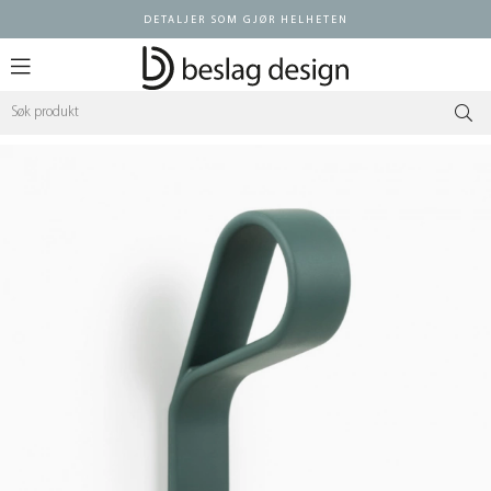
DETALJER SOM GJØR HELHETEN
Logg inn