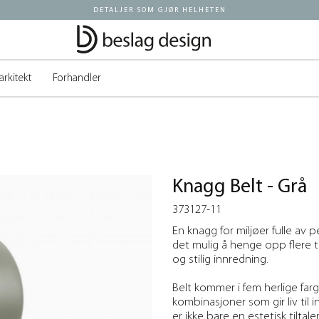
DETALJER SOM GJØR HELHETEN
arkitekt
Forhandler
Knagg Belt - Grå
373127-11
En knagg for miljøer fulle av
det mulig å henge opp flere til
og stilig innredning.
Belt kommer i fem herlige far
kombinasjoner som gir liv ti
er ikke bare en estetisk tiltale