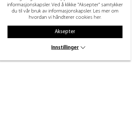
informasjonskapsler. Ved å klikke "Aksepter" samtykker
du til vår bruk av informasjonskapsler. Les mer om
hvordan vi håndterer
cookies her
.
Aksepter
Innstillinger
Nyhetsbrev
Skriv inn e-posten din nedenfor for å motta
nyheter og inspirasjon.