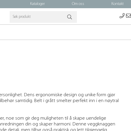
Kataloger
Om oss
Kontakt
 personlighet. Dens ergonomiske design og unike form gjør
behør samtidig. Belt i grått smelter perfekt inn i en nøytral
ger, noe som gir deg muligheten til å skape uendelige
l innredningen din og skaper harmoni. Denne veggknaggen
nde detalj, men tilbyr også praktisk og lett tilgjengelig