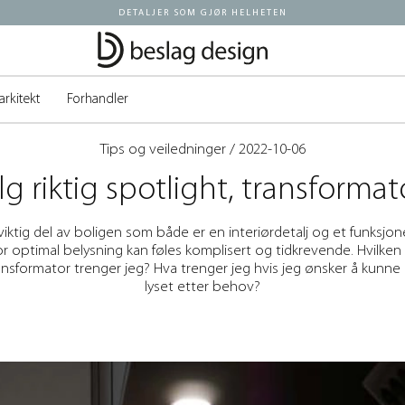
DETALJER SOM GJØR HELHETEN
arkitekt
Forhandler
Tips og veiledninger
/ 2022-10-06
lg riktig spotlight, transformat
viktig del av boligen som både er en interiørdetalj og et funksjon
for optimal belysning kan føles komplisert og tidkrevende. Hvilken
ansformator trenger jeg? Hva trenger jeg hvis jeg ønsker å kunn
lyset etter behov?