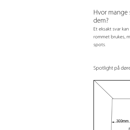
Hvor mange s
dem?
Et eksakt svar kan
rommet brukes, m
spots.
Spotlight på dø