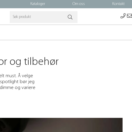
Kataloger
Om oss
Kontakt
or og tilbehør
elt must. Å velge
 spotlight bør jeg
e dimme og variere