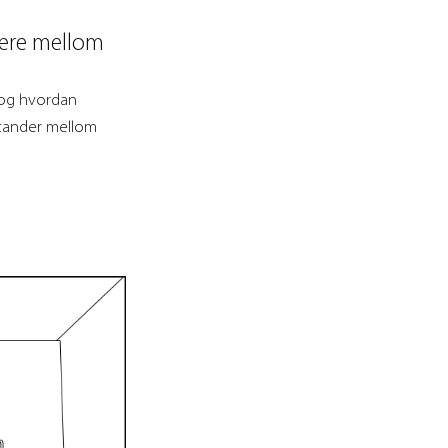
være mellom
t og hvordan
stander mellom