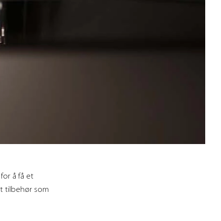
or å få et
et tilbehør som