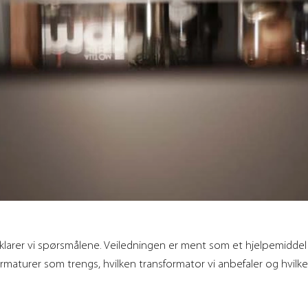
klarer vi spørsmålene. Veiledningen er ment som et hjelpemiddel f
armaturer som trengs, hvilken transformator vi anbefaler og hvilk