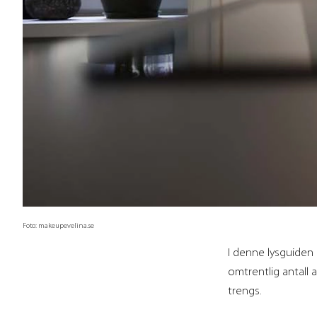
Foto: makeupevelina.se
I denne lysguiden 
omtrentlig antall 
trengs.