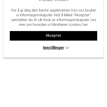
For å gi deg den beste opplevelsen hos oss bruker
vi informasjonskapsler. Ved å klikke "Aksepter"
samtykker du til vår bruk av informasjonskapsler. Les
mer om hvordan vi håndterer
cookies her
.
Aksepter
Innstillinger
Kontakt
Inre kustvägen 32,
269 43 Båstad
info@beslagdesign.se