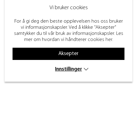
Vi bruker cookies
For å gi deg den beste opplevelsen hos oss bruker
vi informasjonskapsler. Ved å klikke "Aksepter"
samtykker du til vår bruk av informasjonskapsler. Les
mer om hvordan vi håndterer
cookies her
.
Aksepter
Innstillinger
Kontakt
Inre kustvägen 32,
269 43 Båstad