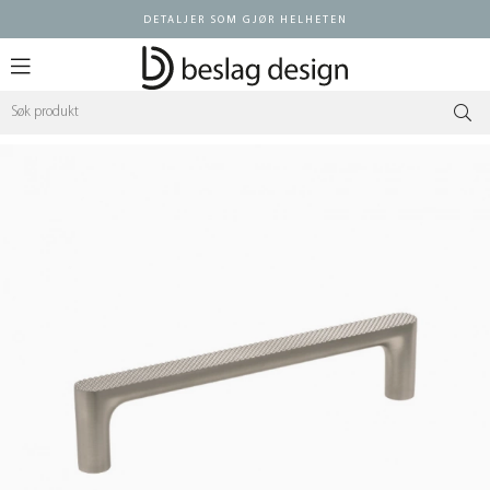
DETALJER SOM GJØR HELHETEN
Logg inn