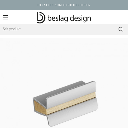
DETALJER SOM GJØR HELHETEN
Logg inn