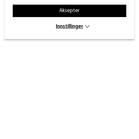
Aksepter
Innstillinger
Kontakt
Inre kustvägen 32,
269 43 Båstad
info@beslagdesign.se
(+47) 35 68 84 00
Kundeservice åpningstider
Mandag–torsdag: 8:00–16:30