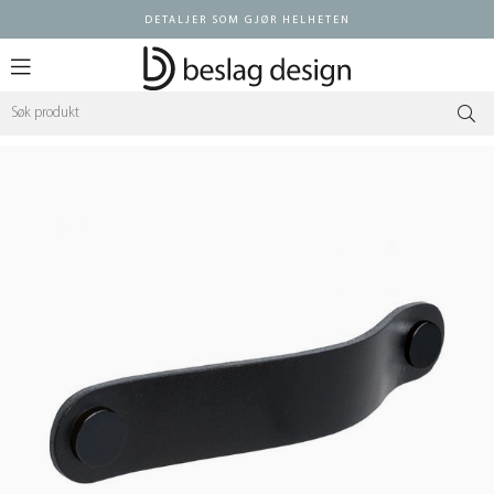
DETALJER SOM GJØR HELHETEN
Logg inn