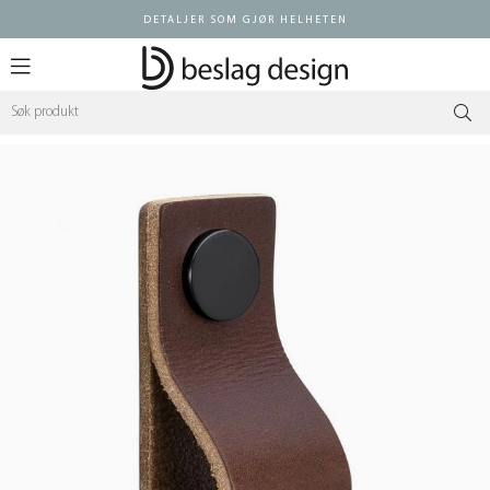
DETALJER SOM GJØR HELHETEN
Logg inn