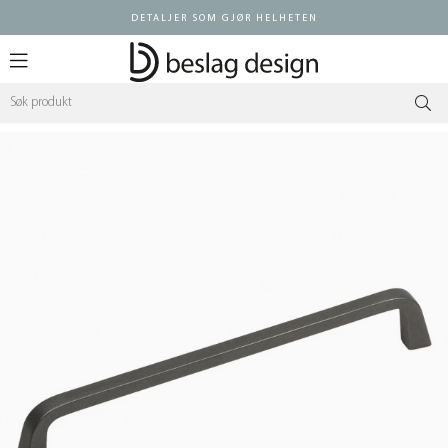
DETALJER SOM GJØR HELHETEN
Logg inn