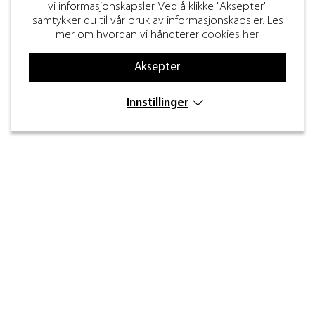
vi informasjonskapsler. Ved å klikke "Aksepter"
samtykker du til vår bruk av informasjonskapsler. Les
mer om hvordan vi håndterer
cookies her
.
Aksepter
Innstillinger
Kontakt
Inre kustvägen 32,
269 43 Båstad
info@beslagdesign.se
(+47) 35 68 84 00