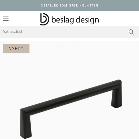
DETALJER SOM GJØR HELHETEN
Logg inn