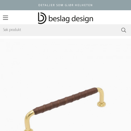
DETALJER SOM GJØR HELHETEN
Logg inn