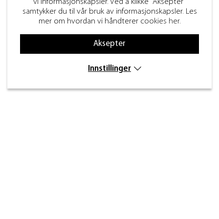
vi informasjonskapsler. Ved å klikke "Aksepter"
samtykker du til vår bruk av informasjonskapsler. Les
mer om hvordan vi håndterer
cookies her
.
Aksepter
Innstillinger
Kontakt
Inre kustvägen 32,
269 43 Båstad
info@beslagdesign.se
(+47) 35 68 84 00