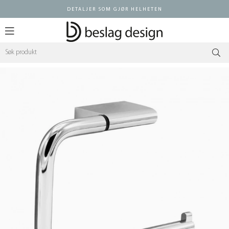
DETALJER SOM GJØR HELHETEN
Logg inn