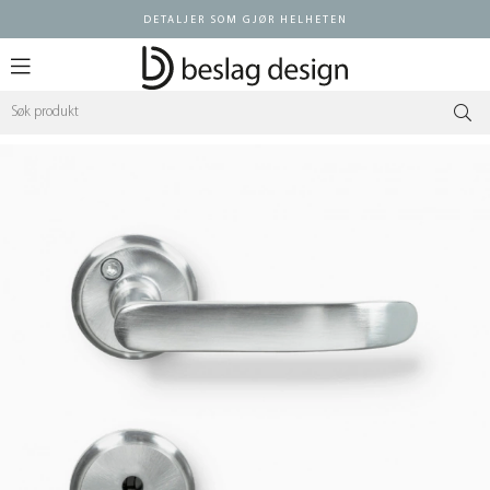
DETALJER SOM GJØR HELHETEN
Logg inn