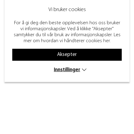
Vi bruker cookies
For å gi deg den beste opplevelsen hos oss bruker
vi informasjonskapsler. Ved å klikke "Aksepter"
samtykker du til vår bruk av informasjonskapsler. Les
mer om hvordan vi håndterer
cookies her
.
Aksepter
Innstillinger
Kontakt
Inre kustvägen 32,
269 43 Båstad